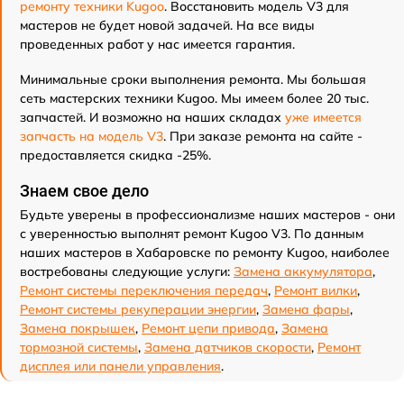
ремонту техники Kugoo
. Восстановить модель V3 для
мастеров не будет новой задачей. На все виды
проведенных работ у нас имеется гарантия.
Минимальные сроки выполнения ремонта. Мы большая
сеть мастерских техники Kugoo. Мы имеем более 20 тыс.
запчастей. И возможно на наших складах
уже имеется
запчасть на модель V3
. При заказе ремонта на сайте -
предоставляется скидка -25%.
Знаем свое дело
Будьте уверены в профессионализме наших мастеров - они
с уверенностью выполнят ремонт Kugoo V3. По данным
наших мастеров в Хабаровске по ремонту Kugoo, наиболее
востребованы следующие услуги:
Замена аккумулятора
,
Ремонт системы переключения передач
,
Ремонт вилки
,
Ремонт системы рекуперации энергии
,
Замена фары
,
Замена покрышек
,
Ремонт цепи привода
,
Замена
тормозной системы
,
Замена датчиков скорости
,
Ремонт
дисплея или панели управления
.