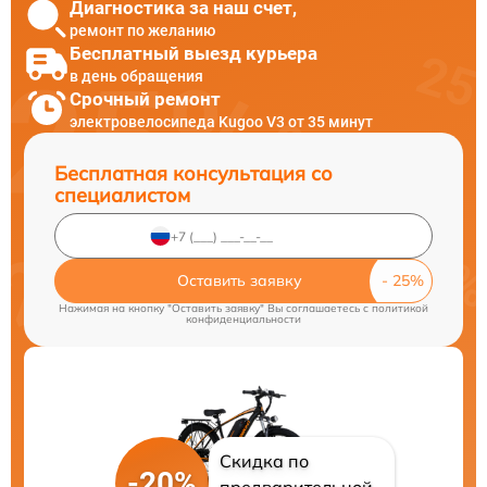
Диагностика за наш счет,
ремонт по желанию
Бесплатный выезд курьера
в день обращения
Срочный ремонт
электровелосипеда Kugoo V3 от 35 минут
Бесплатная консультация со
специалистом
Оставить заявку
Нажимая на кнопку "Оставить заявку" Вы соглашаетесь c
политикой
конфиденциальности
Скидка по
-20%