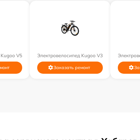
 Kugoo V5
Электровелосипед Kugoo V3
Электров
монт
Заказать ремонт
За