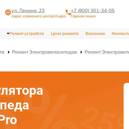
ул. Ленина, 23
+7 (800) 301-34-05
Адрес сервисного центра Kugoo
Горячая линия
Ремонт устройств
Цена ремонта
Вакансии
Контакт
тв
Ремонт Электровелосипедов
Ремонт Электровело
улятора
ипеда
Pro