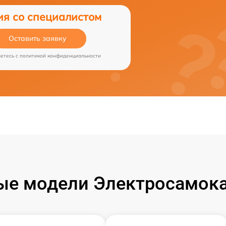
ия со специалистом
Оставить заявку
аетесь c
политикой конфиденциальности
ые модели Электросамока