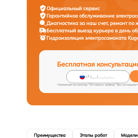
Официальный сервис
Гарантийное обслуживание
электрос
Диагностика за наш счет,
ремонт по
Бесплатный выезд курьера
в день о
Гидроизоляция электросамоката
Kugo
Бесплатная консультаци
Нажимая на кнопку "Оставить заявку" Вы соглашает
Преимущества
Этапы работ
Модели