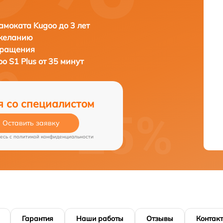
амоката Kugoo до 3 лет
 желанию
бращения
o S1 Plus от 35 минут
я со специалистом
Оставить заявку
есь c
политикой конфиденциальности
Гарантия
Наши работы
Отзывы
Контак