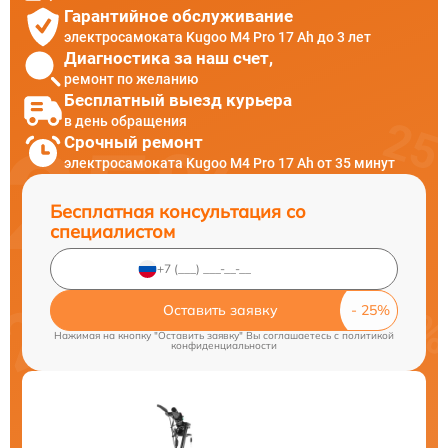
Гарантийное обслуживание
электросамоката Kugoo M4 Pro 17 Ah до 3 лет
Диагностика за наш счет,
ремонт по желанию
Бесплатный выезд курьера
в день обращения
Срочный ремонт
электросамоката Kugoo M4 Pro 17 Ah от 35 минут
Бесплатная консультация со
специалистом
Оставить заявку
Нажимая на кнопку "Оставить заявку" Вы соглашаетесь c
политикой
конфиденциальности