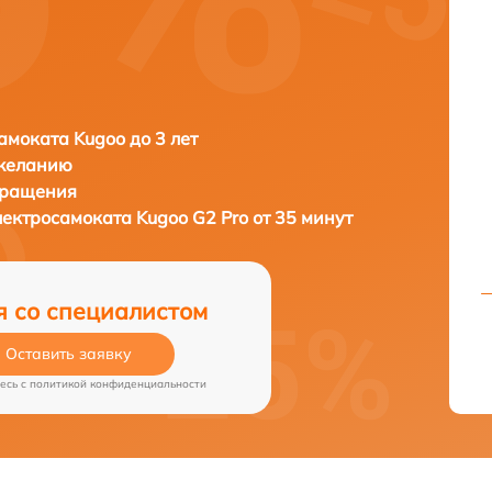
амоката Kugoo до 3 лет
 желанию
бращения
лектросамоката
Kugoo G2 Pro от 35 минут
я со специалистом
Оставить заявку
есь c
политикой конфиденциальности