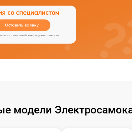
ия со специалистом
Оставить заявку
аетесь c
политикой конфиденциальности
ые модели Электросамока