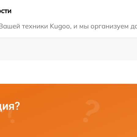
сти
ашей техники Kugoo, и мы организуем до
ция?