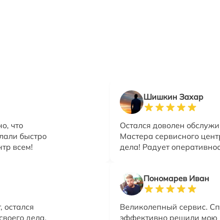
Шишкин Захар
о, что
Остался доволен обслужи
елали быстро
Мастера сервисного цент
нтр всем!
дела! Радует оперативнос
Пономарев Иван
, остался
Великолепный сервис. Сп
своего дела.
эффективно решили мою 