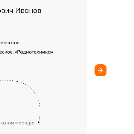
ович Иванов
амокатов
еское, «Радиотехника»
икатом мастера